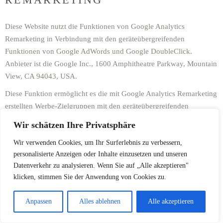
Diese Website nutzt die Funktionen von Google Analytics
Remarketing in Verbindung mit den geräteübergreifenden
Funktionen von Google AdWords und Google DoubleClick.
Anbieter ist die Google Inc., 1600 Amphitheatre Parkway, Mountain
View, CA 94043, USA.
Diese Funktion ermöglicht es die mit Google Analytics Remarketing
erstellten Werbe-Zielgruppen mit den geräteübergreifenden
Funktionen von Google AdWords und Google DoubleClick zu
Wir schätzen Ihre Privatsphäre
verknüpfen. Auf diese Weise können interessenbezogene,
Wir verwenden Cookies, um Ihr Surferlebnis zu verbessern,
personalisierte Werbebotschaften, die in Abhängigkeit Ihres
personalisierte Anzeigen oder Inhalte einzusetzen und unseren
früheren Nutzungs- und Surfverhaltens auf einem Endgerät (z.B.
Datenverkehr zu analysieren. Wenn Sie auf „Alle akzeptieren"
Handy) an Sie angepasst wurden auch auf einem anderen Ihrer
klicken, stimmen Sie der Anwendung von Cookies zu.
Endgeräte (z.B. Tablet oder PC) angezeigt werden.
Haben Sie eine entsprechende Einwilligung erteilt, verknüpft
Anpassen
Alles ablehnen
Alle akzeptieren
Google zu diesem Zweck Ihren Web- und App-Browserverlauf mit